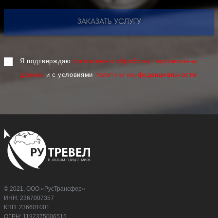
ЗАКАЗАТЬ УСЛУГУ
Я подтверждаю
согласие на обработку персональных
и с условиями
данных
политики конфиденциальности
© 2021, ООО «РусТрансфер»
ИНН: 2367007357
КПП: 236601001
ОГРН: 1192375006515