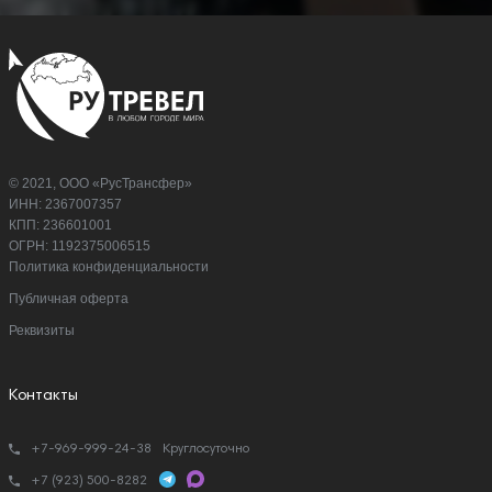
© 2021, ООО «РусТрансфер»
ИНН: 2367007357
КПП: 236601001
ОГРН: 1192375006515
Политика конфиденциальности
Публичная оферта
Реквизиты
Контакты
+7-969-999-24-38
Круглосуточно
+7 (923) 500-8282