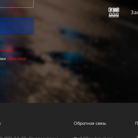
За
аботку
ями
политики
ы
Обратная связь
П